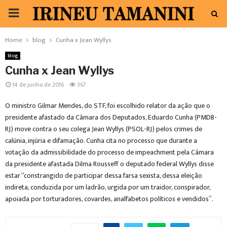
PRIMARY
MENU
Home
blog
Cunha x Jean Wyllys
blog
Cunha x Jean Wyllys
14 de junho de 2016
367
O ministro Gilmar Mendes, do STF, foi escolhido relator da ação que o
presidente afastado da Câmara dos Deputados, Eduardo Cunha (PMDB-
RJ) move contra o seu colega Jean Wyllys (PSOL-RJ) pelos crimes de
calúnia, injúria e difamação. Cunha cita no processo que durante a
votação da admissibilidade do processo de impeachment pela Câmara
da presidente afastada Dilma Rousseff o deputado federal Wyllys disse
estar “constrangido de participar dessa farsa sexista, dessa eleição
indireta, conduzida por um ladrão, urgida por um traidor, conspirador,
apoiada por torturadores, covardes, analfabetos políticos e vendidos”.