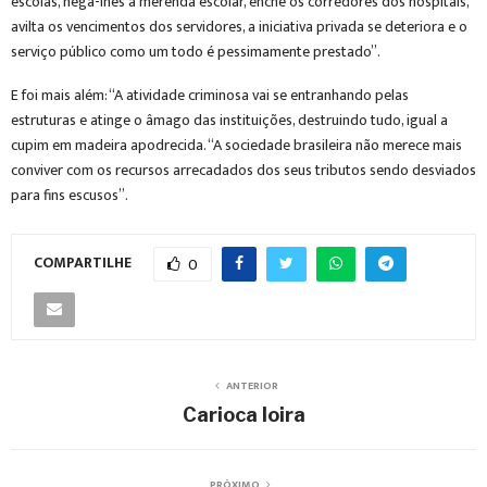
escolas, nega-lhes a merenda escolar, enche os corredores dos hospitais,
avilta os vencimentos dos servidores, a iniciativa privada se deteriora e o
serviço público como um todo é pessimamente prestado”.
E foi mais além: “A atividade criminosa vai se entranhando pelas
estruturas e atinge o âmago das instituições, destruindo tudo, igual a
cupim em madeira apodrecida. “A sociedade brasileira não merece mais
conviver com os recursos arrecadados dos seus tributos sendo desviados
para fins escusos”.
COMPARTILHE
0
ANTERIOR
Carioca loira
PRÓXIMO