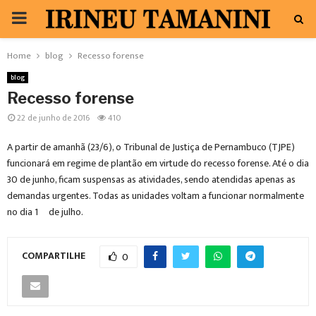
PRIMARY
MENU
Home
blog
Recesso forense
blog
Recesso forense
22 de junho de 2016
410
A partir de amanhã (23/6), o Tribunal de Justiça de Pernambuco (TJPE)
funcionará em regime de plantão em virtude do recesso forense. Até o dia
30 de junho, ficam suspensas as atividades, sendo atendidas apenas as
demandas urgentes. Todas as unidades voltam a funcionar normalmente
no dia 1º de julho.
COMPARTILHE
0