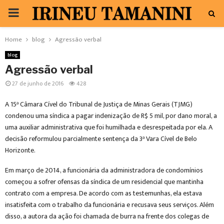
PRIMARY
MENU
Home
blog
Agressão verbal
blog
Agressão verbal
27 de junho de 2016
428
A 15ª Câmara Cível do Tribunal de Justiça de Minas Gerais (TJMG)
condenou uma síndica a pagar indenização de R$ 5 mil, por dano moral, a
uma auxiliar administrativa que foi humilhada e desrespeitada por ela. A
decisão reformulou parcialmente sentença da 3ª Vara Cível de Belo
Horizonte.
Em março de 2014, a funcionária da administradora de condomínios
começou a sofrer ofensas da síndica de um residencial que mantinha
contrato com a empresa. De acordo com as testemunhas, ela estava
insatisfeita com o trabalho da funcionária e recusava seus serviços. Além
disso, a autora da ação foi chamada de burra na frente dos colegas de