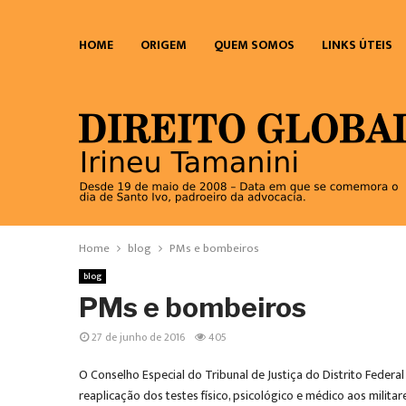
HOME
ORIGEM
QUEM SOMOS
LINKS ÚTEIS
Home
blog
PMs e bombeiros
blog
PMs e bombeiros
27 de junho de 2016
405
O Conselho Especial do Tribunal de Justiça do Distrito Federal
reaplicação dos testes físico, psicológico e médico aos milit