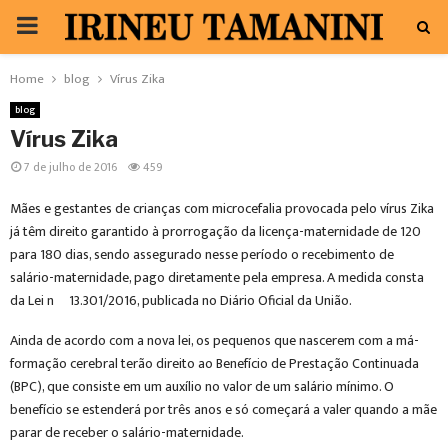
PRIMARY
MENU
Home
blog
Vírus Zika
blog
Vírus Zika
7 de julho de 2016
459
Mães e gestantes de crianças com microcefalia provocada pelo vírus Zika
já têm direito garantido à prorrogação da licença-maternidade de 120
para 180 dias, sendo assegurado nesse período o recebimento de
salário-maternidade, pago diretamente pela empresa. A medida consta
da Lei nº 13.301/2016, publicada no Diário Oficial da União.
Ainda de acordo com a nova lei, os pequenos que nascerem com a má-
formação cerebral terão direito ao Benefício de Prestação Continuada
(BPC), que consiste em um auxílio no valor de um salário mínimo. O
benefício se estenderá por três anos e só começará a valer quando a mãe
parar de receber o salário-maternidade.