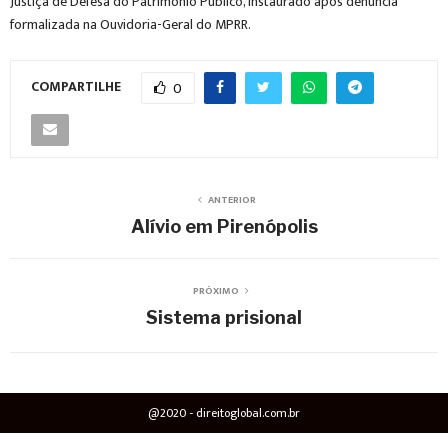
Justiça de Defesa do Patrimônio Público, instaurado após denúncia
formalizada na Ouvidoria-Geral do MPRR.
COMPARTILHE
0
ANTERIOR
Alívio em Pirenópolis
PRÓXIMO
Sistema prisional
@2020 - direitoglobal.com.br