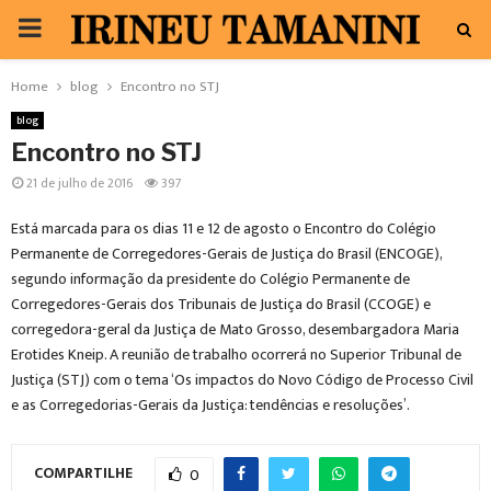
PRIMARY
MENU
Home
blog
Encontro no STJ
blog
Encontro no STJ
21 de julho de 2016
397
Está marcada para os dias 11 e 12 de agosto o Encontro do Colégio
Permanente de Corregedores-Gerais de Justiça do Brasil (ENCOGE),
segundo informação da presidente do Colégio Permanente de
Corregedores-Gerais dos Tribunais de Justiça do Brasil (CCOGE) e
corregedora-geral da Justiça de Mato Grosso, desembargadora Maria
Erotides Kneip. A reunião de trabalho ocorrerá no Superior Tribunal de
Justiça (STJ) com o tema ‘Os impactos do Novo Código de Processo Civil
e as Corregedorias-Gerais da Justiça: tendências e resoluções’.
COMPARTILHE
0