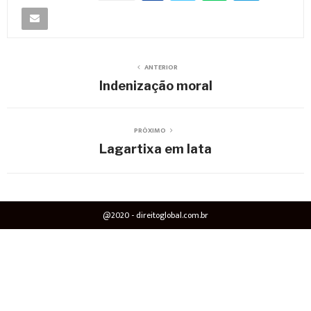
ANTERIOR
Indenização moral
PRÓXIMO
Lagartixa em lata
@2020 - direitoglobal.com.br