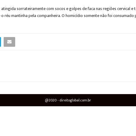
i atingida sorrateiramente com socos e golpes de faca nas regiões cervical e
ue o réu mantinha pela companheira. O homicídio somente não foi consumado 
@2020 - direitoglobal.com.br