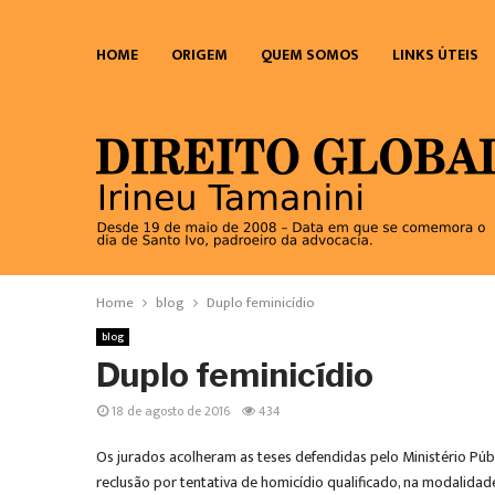
HOME
ORIGEM
QUEM SOMOS
LINKS ÚTEIS
Home
blog
Duplo feminicídio
blog
Duplo feminicídio
18 de agosto de 2016
434
Os jurados acolheram as teses defendidas pelo Ministério Púb
reclusão por tentativa de homicídio qualificado, na modalidade