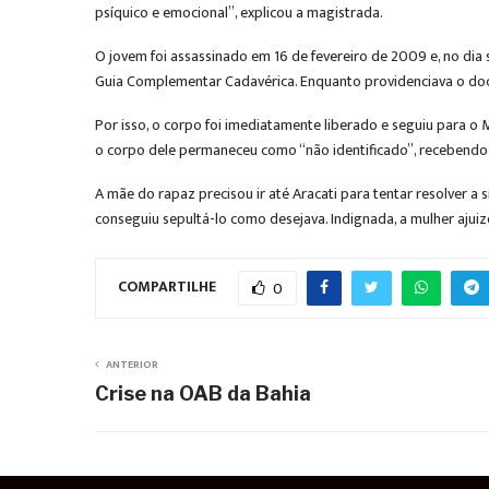
psíquico e emocional”, explicou a magistrada.
O jovem foi assassinado em 16 de fevereiro de 2009 e, no dia 
Guia Complementar Cadavérica. Enquanto providenciava o doc
Por isso, o corpo foi imediatamente liberado e seguiu para o Mu
o corpo dele permaneceu como “não identificado”, recebendo
A mãe do rapaz precisou ir até Aracati para tentar resolver a
conseguiu sepultá-lo como desejava. Indignada, a mulher ajui
COMPARTILHE
0
ANTERIOR
Crise na OAB da Bahia