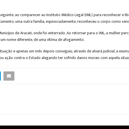
seguinte, ao comparecer ao Instituto Médico Legal (IML) para reconhecer e lib
umento, uma outra família, equivocadamente, reconheceu o corpo como send
nicípio de Aracati, onde foi enterrado. Ao retornar para o IML, a mulher perce
 um nome diferente, de uma vítima de afogamento.
 situação e apenas um mês depois conseguiu, através de alvará judicial, a ex
zou ação contra o Estado alegando ter sofrido danos morais com aquela situ