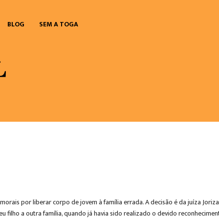
BLOG
SEM A TOGA
rais por liberar corpo de jovem à família errada. A decisão é da juíza Joriza
u filho a outra família, quando já havia sido realizado o devido reconhecime