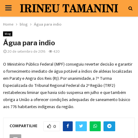
PRIMARY
MENU
Home
blog
Água para indio
blog
Água para indio
20 de setembro de 2016
420
O Ministério Público Federal (MPF) conseguiu reverter decisão e garantir
o fornecimento imediato de água potável a índios de aldeias localizadas
em Paraty e Angra dos Reis (RJ). Por unanimidade, a 7ª Turma
Especializada do Tribunal Regional Federal da 2ª Região (TRF2)
restabeleceu liminar que havia sido suspensa em julho e que também
obriga a União a oferecer condições adequadas de saneamento básico
aos 776 habitantes indígenas da região.
COMPARTILHE
0