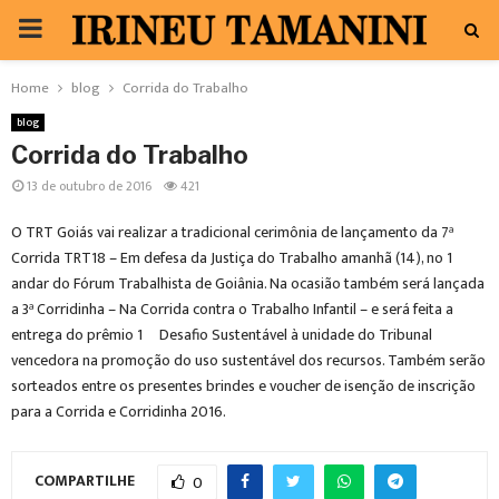
PRIMARY
MENU
Home
blog
Corrida do Trabalho
blog
Corrida do Trabalho
13 de outubro de 2016
421
O TRT Goiás vai realizar a tradicional cerimônia de lançamento da 7ª
Corrida TRT18 – Em defesa da Justiça do Trabalho amanhã (14), no 1º
andar do Fórum Trabalhista de Goiânia. Na ocasião também será lançada
a 3ª Corridinha – Na Corrida contra o Trabalho Infantil – e será feita a
entrega do prêmio 1º Desafio Sustentável à unidade do Tribunal
vencedora na promoção do uso sustentável dos recursos. Também serão
sorteados entre os presentes brindes e voucher de isenção de inscrição
para a Corrida e Corridinha 2016.
COMPARTILHE
0