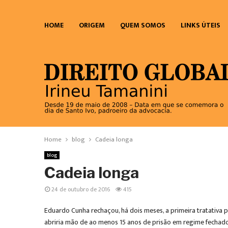
HOME
ORIGEM
QUEM SOMOS
LINKS ÚTEIS
Home
blog
Cadeia longa
blog
Cadeia longa
24 de outubro de 2016
415
Eduardo Cunha rechaçou, há dois meses, a primeira tratativa 
abriria mão de ao menos 15 anos de prisão em regime fechado 