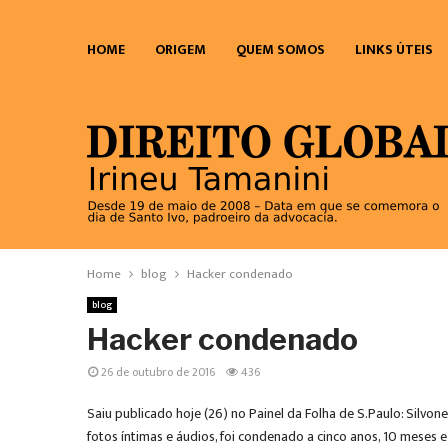
HOME
ORIGEM
QUEM SOMOS
LINKS ÚTEIS
Home
blog
Hacker condenado
blog
Hacker condenado
26 de outubro de 2016
436
Saiu publicado hoje (26) no Painel da Folha de S.Paulo: Silvo
fotos íntimas e áudios, foi condenado a cinco anos, 10 meses 