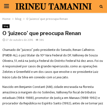
PRIMARY
MENU
Home
blog
O ‘juizeco’ que preocupa Renan
blog
O ‘juizeco’ que preocupa Renan
27 de outubro de 2016
386
Chamado de “juizeco” pelo presidente do Senado, Renan Calheiros
(PMDB-AL), o juiz titular da 10ª Vara Federal do DF, Vallisney de Souza
Oliveira, 51, está na Justiça Federal do Distrito Federal há dez anos. Foi ou
é responsável por casos de grande repercussão, como as operações
Zelotes e Greenfield e um dos casos que envolve o ex-presidente Luiz
Inácio Lula da Silva em conexão com a Lava Jato.
Nascido em Benjamin Constant (AM), cidade encravada na floresta
amazônica à margem do rio Solimões, Vallisney foi fiscal de tributos
estaduais (1984-1988), promotor de Justiça em Manaus (1988-1992) e
procurador da República no Espírito Santo (1992), antes de se tornar juiz