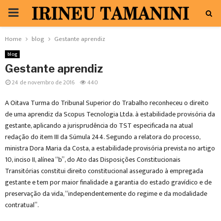
PRIMARY
MENU
Home
blog
Gestante aprendiz
blog
Gestante aprendiz
24 de novembro de 2016
440
A Oitava Turma do Tribunal Superior do Trabalho reconheceu o direito
de uma aprendiz da Scopus Tecnologia Ltda. à estabilidade provisória da
gestante, aplicando a jurisprudência do TST especificada na atual
redação do item III da Súmula 244. Segundo a relatora do processo,
ministra Dora Maria da Costa, a estabilidade provisória prevista no artigo
10, inciso II, alínea “b”, do Ato das Disposições Constitucionais
Transitórias constitui direito constitucional assegurado à empregada
gestante e tem por maior finalidade a garantia do estado gravídico e de
preservação da vida, “independentemente do regime e da modalidade
contratual”.