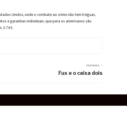
s Estados Unidos, onde o combate ao crime não tem tréguas,
os e garantias individuais, que para os americanos são
: 2.745.
PRÓXIMO
Fux e o caixa dois