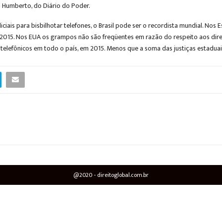
o Humberto, do Diário do Poder.
ciais para bisbilhotar telefones, o Brasil pode ser o recordista mundial. No
2015. Nos EUA os grampos não são freqüentes em razão do respeito aos direit
telefônicos em todo o país, em 2015. Menos que a soma das justiças estaduais
@2020 - direitoglobal.com.br