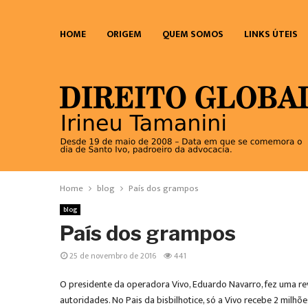
HOME
ORIGEM
QUEM SOMOS
LINKS ÚTEIS
Home
blog
País dos grampos
blog
País dos grampos
25 de novembro de 2016
441
O presidente da operadora Vivo, Eduardo Navarro, fez uma rev
autoridades. No Pais da bisbilhotice, só a Vivo recebe 2 milhõ