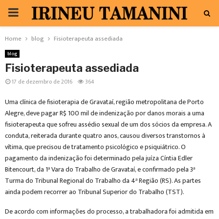
PRIMARY
MENU
Home
blog
Fisioterapeuta assediada
blog
Fisioterapeuta assediada
17 de dezembro de 2016
364
Uma clínica de fisioterapia de Gravataí, região metropolitana de Porto
Alegre, deve pagar R$ 100 mil de indenização por danos morais a uma
fisioterapeuta que sofreu assédio sexual de um dos sócios da empresa. A
conduta, reiterada durante quatro anos, causou diversos transtornos à
vítima, que precisou de tratamento psicológico e psiquiátrico. O
pagamento da indenização foi determinado pela juíza Cíntia Edler
Bitencourt, da 1ª Vara do Trabalho de Gravataí, e confirmado pela 3ª
Turma do Tribunal Regional do Trabalho da 4ª Região (RS). As partes
ainda podem recorrer ao Tribunal Superior do Trabalho (TST).
De acordo com informações do processo, a trabalhadora foi admitida em