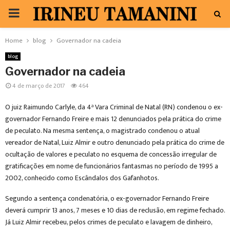
PRIMARY
MENU
Home
blog
Governador na cadeia
blog
Governador na cadeia
4 de março de 2017
464
O juiz Raimundo Carlyle, da 4ª Vara Criminal de Natal (RN) condenou o ex-
governador Fernando Freire e mais 12 denunciados pela prática do crime
de peculato. Na mesma sentença, o magistrado condenou o atual
vereador de Natal, Luiz Almir e outro denunciado pela prática do crime de
ocultação de valores e peculato no esquema de concessão irregular de
gratificações em nome de funcionários fantasmas no período de 1995 a
2002, conhecido como Escândalos dos Gafanhotos.
Segundo a sentença condenatória, o ex-governador Fernando Freire
deverá cumprir 13 anos, 7 meses e 10 dias de reclusão, em regime fechado.
Já Luiz Almir recebeu, pelos crimes de peculato e lavagem de dinheiro,