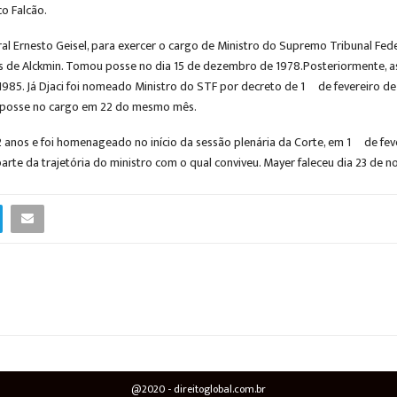
co Falcão.
al Ernesto Geisel, para exercer o cargo de Ministro do Supremo Tribunal Fed
s de Alckmin. Tomou posse no dia 15 de dezembro de 1978.Posteriormente, as
5. Já Djaci foi nomeado Ministro do STF por decreto de 1º de fevereiro de 
u posse no cargo em 22 do mesmo mês.
 92 anos e foi homenageado no início da sessão plenária da Corte, em 1º de 
e da trajetória do ministro com o qual conviveu. Mayer faleceu dia 23 de no
@2020 - direitoglobal.com.br