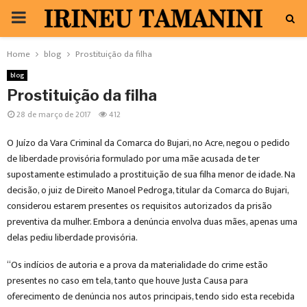
PRIMARY
MENU
Home
blog
Prostituição da filha
blog
Prostituição da filha
28 de março de 2017
412
O Juízo da Vara Criminal da Comarca do Bujari, no Acre, negou o pedido
de liberdade provisória formulado por uma mãe acusada de ter
supostamente estimulado a prostituição de sua filha menor de idade. Na
decisão, o juiz de Direito Manoel Pedroga, titular da Comarca do Bujari,
considerou estarem presentes os requisitos autorizados da prisão
preventiva da mulher. Embora a denúncia envolva duas mães, apenas uma
delas pediu liberdade provisória.
“Os indícios de autoria e a prova da materialidade do crime estão
presentes no caso em tela, tanto que houve Justa Causa para
oferecimento de denúncia nos autos principais, tendo sido esta recebida