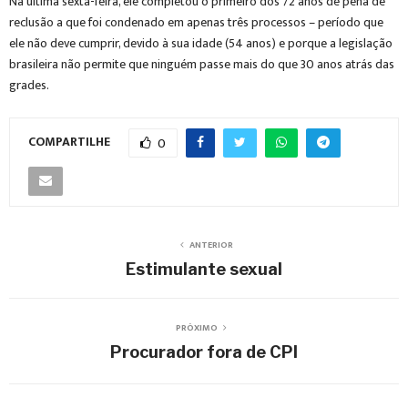
Na última sexta-feira, ele completou o primeiro dos 72 anos de pena de
reclusão a que foi condenado em apenas três processos – período que
ele não deve cumprir, devido à sua idade (54 anos) e porque a legislação
brasileira não permite que ninguém passe mais do que 30 anos atrás das
grades.
COMPARTILHE
0
ANTERIOR
Estimulante sexual
PRÓXIMO
Procurador fora de CPI