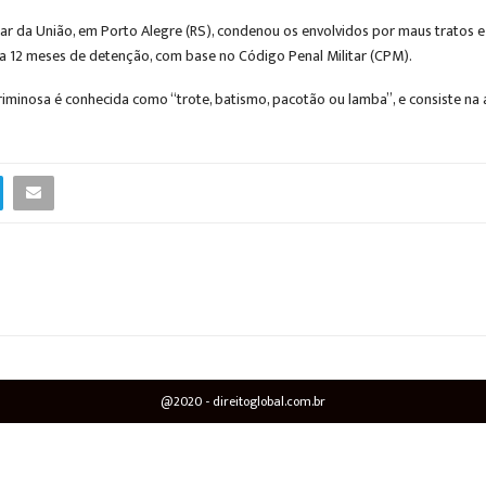
itar da União, em Porto Alegre (RS), condenou os envolvidos por maus tratos e
6 a 12 meses de detenção, com base no Código Penal Militar (CPM).
riminosa é conhecida como “trote, batismo, pacotão ou lamba”, e consiste na
@2020 - direitoglobal.com.br