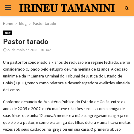
PRIMARY
MENU
Home
blog
Pastor tarado
blog
Pastor tarado
27 de maio de 2018
342
Um pastor foi condenado a 7 anos de reclusão em regime fechado. Ele foi
considerado culpado pelo estupro de uma menina de 12 anos. A decisão
unânime é da 1ª Câmara Criminal do Tribunal de Justiça do Estado de
Goiás (TJGO), tendo como relatora a desembargadora Avelirdes Almeida
de Lemos.
Conforme denúncia do Ministério Público do Estado de Goiás, entre os
anos de 2005 e 2007, o réu manteve relações sexuais com a amiga de
suas filhas, que tinha 12 anos. A menor e a mãe congregavam na igreja em
que ele era pastor, e como era amiga das filhas dele, a vítima ficava muitas
vezes sob seus cuidados na igreja ou em sua casa. O primeiro abuso