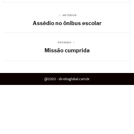
ANTERIOR
Assédio no ônibus escolar
PRÓXIMO
Missão cumprida
@2020 - direitoglobal.com.br