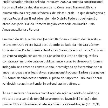
então senador mineiro Arlindo Porto, em 2002, a emenda constitucional
foi o resultado de debates intensos no Congresso Nacional. Ela cria
quatro tribunais regionais federais: de Minas Gerais – o que desafogaria a
Justiça Federal em 13 estados, além do Distrito Federal, que hoje são
atendidos pelo TRF da Primeira Região, com sede em Brasília –, do
Amazonas, Bahia e Paraná.
Em maio de 2014, o ministro Joaquim Barbosa – mineiro de Paracatu –
estava em Ouro Preto (MG) participando, ao lado da ministra Cármen
Lúcia Antunes Rocha, mineira de Montes Claros, de encontro da Comissão
de Veneza, órgão consultivo do Conselho da Europa sobre questões
constitucionais, onde criticou publicamente a criação de novos tribunais.
Indagado se a emenda constitucional, promulgada após tramitar por 11
anos nas duas casas legislativas, seria inconstitucional, Barbosa assinalou:
“Eu tomei decisão nesse sentido. O pleno do Supremo Tribunal Federal
vai decidir se assim entende. Eu entendi assim”, afirmou.
Ao se manifestar durante a tramitação da ação a pedido do relator, a
Procuradoria Geral da República se mostrou favorável à criação dos
quatro TRFs conforme estabelece a Emenda à Constituição (EC) 73/13,