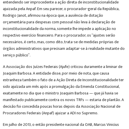
entendendo ser improcedente a ação direta de inconstitucionalidade
ajuizada pela Anpaf. Em seu parecer, o procurador-geral da República,
Rodrigo Janot, afirmou na época que, a ausência de dotação
orçamentária para despesas com pessoal não leva à declaração de
inconstitucionalidade da norma, somente lhe impede a aplicação no
respectivo exercício financeiro. Para o procurador, os “ajustes serão
necessários, é certo, mas, como dito, trata-se de medidas próprias de
órgãos administrativos que precisam adaptar-se à realidade mutante do
serviço público”.
A Associação dos Juízes Federais (Ajufe) criticou duramente a liminar de
Joaquim Barbosa. A entidade disse, por meio de nota, que causa
estranheza também o fato de a Ação Direta de Inconstitucionalidade ter
sido ajuízada um mês após a promulgação da Emenda Constitucional,
exatamente no dia que o ministro Joaquim Barbosa — que já havia se
manifestado publicamente contra os novos TRFs — estaria de plantão. A
decisão foi concedida poucas horas depois da Associação Nacional de
Procuradores Federais (Anpaf) ajuizar a ADI no Supremo.
Em julho de 2013, o então presidente nacional da OAB, Marcus Vinicius