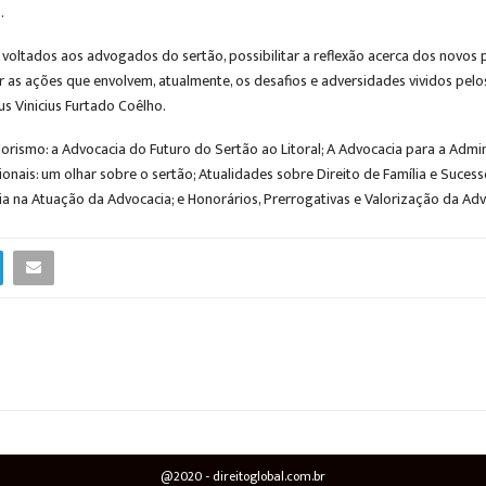
.
oltados aos advogados do sertão, possibilitar a reflexão acerca dos novos p
tir as ações que envolvem, atualmente, os desafios e adversidades vividos pe
s Vinicius Furtado Coêlho.
smo: a Advocacia do Futuro do Sertão ao Litoral; A Advocacia para a Adminis
onais: um olhar sobre o sertão; Atualidades sobre Direito de Família e Suces
a na Atuação da Advocacia; e Honorários, Prerrogativas e Valorização da Advo
@2020 - direitoglobal.com.br