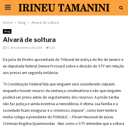
PRIMARY
MENU
Home
blog
Alvará de soltura
blog
Alvará de soltura
12 de novembro de 2019
323
Da juíza de Direito aposentada do Tribunal de Justiça do Rio de Janeiro e
ex-deputada federal, Denise Frossard sobre a decisão do STF em relação
aos presos em segunda instância:
“A Constituição Federal fala que ninguém será considerado culpado
enquanto houver recurso da sentença condenatória e não que ninguém
poderá ser preso antes do esgotamento dos recursos. A prisão tardia
não faz justiça e ainda incentiva a reincidência. A vítima, sua família e a
sociedade ficam inseguras e o criminoso, impune”, como bem lembra
minha colega e presidente do FONAJUC – Fórum Nacional de Juízes
Criminais Rogéria Epaminondas . Mas como o STF entendeu que a soltura