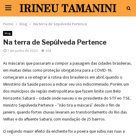
PRIMARY
MENU
Home
blog
Na terra de Sepúlveda Pertence
blog
Na terra de Sepúlveda Pertence
7 de junho de 2020
364
As máscaras que passaram a compor a paisagem das cidades brasileiras,
em muitas delas como proteção obrigatória para a COVID-19,
começaram a se integrar à rotina dos brasileiros em abril, quando o
Ministério da Saúde passou a indicar seu uso indiscriminado. Porém, um
dos municípios da região metropolitana que fazem limite com Belo
Horizonte, Sabará – cidade onde nasceu o ex-presidente do STF eo TSE,
ministro Sepúlveda Pertence – “não tira a máscara” desde o fim de
janeiro, quando fortes chuvas levaram ao transbordamento do Rio das
Velhas e do afluente Sabará, com inundação de 25 bairros.
O segundo maior efeito da enchente foi a poeira que subiu nas ruas a