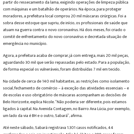
partir do ressecamento da lama, exigindo operações de limpeza pública
com máquinas e um batalhão de operários. Na época, para proteger
moradores, a prefeitura local comprou 20 mil máscaras cirúrgicas. Foi a
sobra desse estoque que supriu, de início, os profissionais de saúde que
atuam na guerra contra o novo coronavírus. Há dois meses, foi criado o
comitê de enfrentamento do novo coronavírus e decretada situação de
emergência no município.
Agora, a prefeitura acaba de comprar, já com entrega, mais 20 mil peças,
aguardando 30 mil que serão repassadas pelo estado. Para a população,
de forma especial os vulneráveis, foram distribuídas 7 mil em tecido.
Na cidade de cerca de 140 mil habitantes, as restrições como isolamento
social, fechamento de comércio – à exceção das atividades essenciais – e
de escolas e uso obrigatório de máscaras acompanham as decisões de
Belo Horizonte, explica Nicole. “Não poderia ser diferente, pois estamos
ligados à capital. Na Avenida Contagem, no Bairro Ana Lúcia, por exemplo,
um lado da via é BH e o outro, Sabará”, afirma.
Até neste sábado, Sabará registrava 1.301 casos notificados, 44