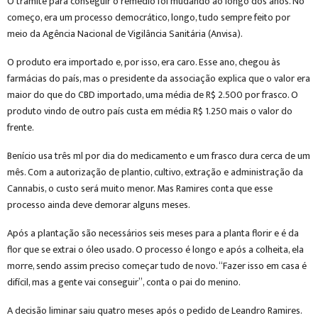
O trâmite para conseguir o remédio foi mudando ao longo dos anos. No
começo, era um processo democrático, longo, tudo sempre feito por
meio da Agência Nacional de Vigilância Sanitária (Anvisa).
O produto era importado e, por isso, era caro. Esse ano, chegou às
farmácias do país, mas o presidente da associação explica que o valor era
maior do que do CBD importado, uma média de R$ 2.500 por frasco. O
produto vindo de outro país custa em média R$ 1.250 mais o valor do
frente.
Benício usa três ml por dia do medicamento e um frasco dura cerca de um
mês. Com a autorização de plantio, cultivo, extração e administração da
Cannabis, o custo será muito menor. Mas Ramires conta que esse
processo ainda deve demorar alguns meses.
Após a plantação são necessários seis meses para a planta florir e é da
flor que se extrai o óleo usado. O processo é longo e após a colheita, ela
morre, sendo assim preciso começar tudo de novo. “Fazer isso em casa é
difícil, mas a gente vai conseguir”, conta o pai do menino.
A decisão liminar saiu quatro meses após o pedido de Leandro Ramires.