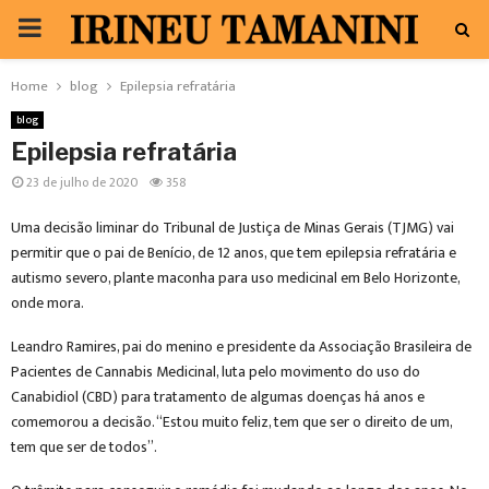
PRIMARY
MENU
Home
blog
Epilepsia refratária
blog
Epilepsia refratária
23 de julho de 2020
358
Uma decisão liminar do Tribunal de Justiça de Minas Gerais (TJMG) vai
permitir que o pai de Benício, de 12 anos, que tem epilepsia refratária e
autismo severo, plante maconha para uso medicinal em Belo Horizonte,
onde mora.
Leandro Ramires, pai do menino e presidente da Associação Brasileira de
Pacientes de Cannabis Medicinal, luta pelo movimento do uso do
Canabidiol (CBD) para tratamento de algumas doenças há anos e
comemorou a decisão. “Estou muito feliz, tem que ser o direito de um,
tem que ser de todos”.