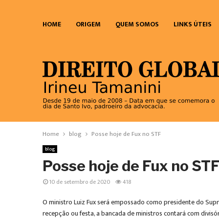
HOME
ORIGEM
QUEM SOMOS
LINKS ÚTEIS
Home
blog
Posse hoje de Fux no STF
blog
Posse hoje de Fux no ST
10 de setembro de 2020
418
O ministro Luiz Fux será empossado como presidente do Suprem
recepção ou festa, a bancada de ministros contará com divisóri