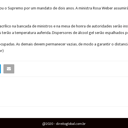
andou o Supremo por um mandato de dois anos. A ministra Rosa Weber assumirá 
crílico na bancada de ministros e na mesa de honra de autoridades serão ins
 terão a temperatura auferida. Dispersores de álcool gel serão espalhados pe
ocupadas. As demais devem permanecer vazias, de modo a garantir o distan
br)
@2020 - direitoglobal.com.br