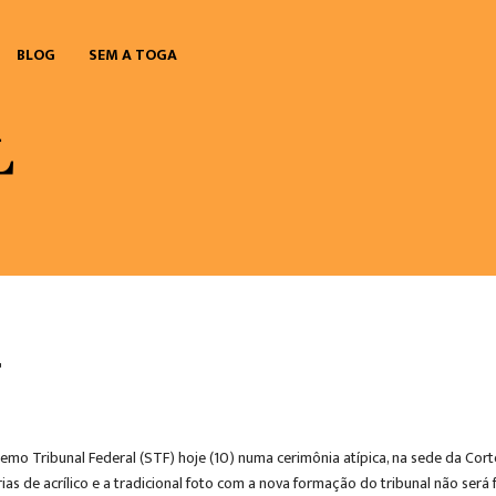
BLOG
SEM A TOGA
F
o Tribunal Federal (STF) hoje (10) numa cerimônia atípica, na sede da Corte
as de acrílico e a tradicional foto com a nova formação do tribunal não será f