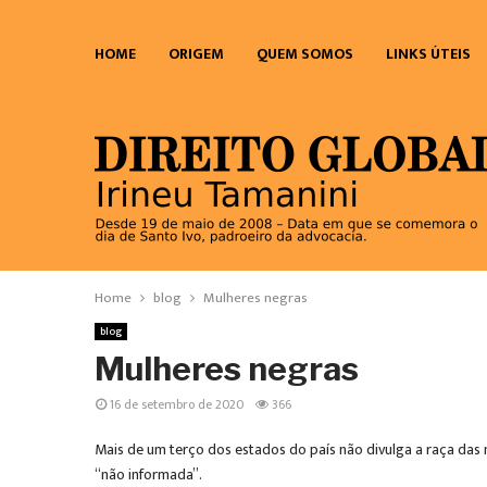
HOME
ORIGEM
QUEM SOMOS
LINKS ÚTEIS
Home
blog
Mulheres negras
blog
Mulheres negras
16 de setembro de 2020
366
Mais de um terço dos estados do país não divulga a raça das 
“não informada”.