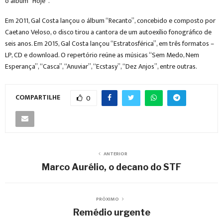
o álbum “Hoje”.
Em 2011, Gal Costa lançou o álbum “Recanto”, concebido e composto por
Caetano Veloso, o disco tirou a cantora de um autoexílio fonográfico de
seis anos. Em 2015, Gal Costa lançou “Estratosférica”, em três formatos –
LP, CD e download. O repertório reúne as músicas “Sem Medo, Nem
Esperança”, “Casca”, “Anuviar”, “Ecstasy”, “Dez Anjos”, entre outras.
COMPARTILHE
0
ANTERIOR
Marco Aurélio, o decano do STF
PRÓXIMO
Remédio urgente