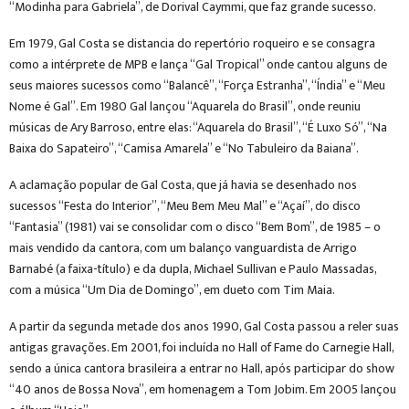
“Modinha para Gabriela”, de Dorival Caymmi, que faz grande sucesso.
Em 1979, Gal Costa se distancia do repertório roqueiro e se consagra
como a intérprete de MPB e lança “Gal Tropical” onde cantou alguns de
seus maiores sucessos como “Balancê”, “Força Estranha”, “Índia” e “Meu
Nome é Gal”. Em 1980 Gal lançou “Aquarela do Brasil”, onde reuniu
músicas de Ary Barroso, entre elas: “Aquarela do Brasil”, “É Luxo Só”, “Na
Baixa do Sapateiro”, “Camisa Amarela” e “No Tabuleiro da Baiana”.
A aclamação popular de Gal Costa, que já havia se desenhado nos
sucessos “Festa do Interior”, “Meu Bem Meu Mal” e “Açaí”, do disco
“Fantasia” (1981) vai se consolidar com o disco “Bem Bom”, de 1985 – o
mais vendido da cantora, com um balanço vanguardista de Arrigo
Barnabé (a faixa-título) e da dupla, Michael Sullivan e Paulo Massadas,
com a música “Um Dia de Domingo”, em dueto com Tim Maia.
A partir da segunda metade dos anos 1990, Gal Costa passou a reler suas
antigas gravações. Em 2001, foi incluída no Hall of Fame do Carnegie Hall,
sendo a única cantora brasileira a entrar no Hall, após participar do show
“40 anos de Bossa Nova”, em homenagem a Tom Jobim. Em 2005 lançou