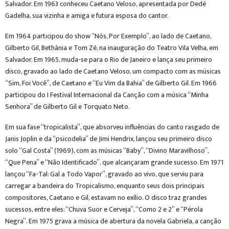
Salvador. Em 1963 conheceu Caetano Veloso, apresentada por Dedé
Gadelha, sua vizinha e amiga e futura esposa do cantor.
Em 1964 participou do show “Nós, Por Exemplo”, ao lado de Caetano,
Gilberto Gil, Bethânia e Tom Zé, na inauguração do Teatro Vila Velha, em
Salvador. Em 1965, muda-se para o Rio de Janeiro e lança seu primeiro
disco, gravado ao lado de Caetano Veloso, um compacto com as músicas
“Sim, Foi Você”, de Caetano e “Eu Vim da Bahia” de Gilberto Gil. Em 1966
participou do I Festival Internacional da Canção com a música “Minha
Senhora” de Gilberto Gil e Torquato Neto.
Em sua fase “tropicalista”, que absorveu influências do canto rasgado de
Janis Joplin e da “psicodelia” de Jimi Hendrix, lançou seu primeiro disco
solo “Gal Costa” (1969), com as músicas “Baby”, “Divino Maravilhoso”,
“Que Pena” e “Não Identificado”, que alcançaram grande sucesso. Em 1971
lançou “Fa-Tal: Gal a Todo Vapor”, gravado ao vivo, que serviu para
carregar a bandeira do Tropicalismo, enquanto seus dois principais
compositores, Caetano e Gil, estavam no exílio. O disco traz grandes
sucessos, entre eles: “Chuva Suor e Cerveja”, “Como 2 e 2” e “Pérola
Negra”. Em 1975 grava a música de abertura da novela Gabriela, a canção