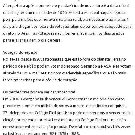
A terça-feira após a primeira segunda-feira de novembro é a data oficial
das eleições americanas desde 1845! Esse dia era ideal naquela época,
pois, para muitos que moravam na área rural, era necessário ao menos 1
dia para chegar aos locais de votação, além de ter tempo adequado para
o retorno. Assim, as votações não interferiam também os dias usados
para ir à igreja nem o dia de feira.
Votação do espaço
No Texas, desde 1997, astronautas que estão fora do planeta Terra no
período de eleição podem votar do espaço. Segundo a NASA, eles votam
através de um e-mail seguro com credenciais específicas, que são mais
tarde transcritas para a cédula de votação.
Os perdedores podem ser os vencedores
Em 2000, George W. Bush venceu Al Gore sem ter a maioria dos votos
populares. Com meio milhão de votos a menos, o candidato conquistou
271 delegados no Colégio Eleitoral. Isso pode ocorrer pois o vencedor da
eleição presidencial precisa ter a maioria no Colégio Eleitoral, mas não
necessariamente na votação popular. Esse fato ocorreu outras três vezes
na história americana: em 1824, 1876 e 1888.