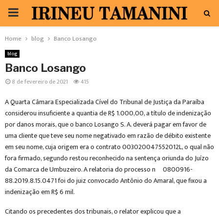
PRIMARY
MENU
Home
blog
Banco Losango
blog
Banco Losango
8 de fevereiro de 2021
415
A Quarta Câmara Especializada Cível do Tribunal de Justiça da Paraíba
considerou insuficiente a quantia de R$ 1.000,00, a título de indenização
por danos morais, que o banco Losango S. A. deverá pagar em favor de
uma cliente que teve seu nome negativado em razão de débito existente
em seu nome, cuja origem era o contrato 003020047552012L, o qual não
fora firmado, segundo restou reconhecido na sentença oriunda do Juízo
da Comarca de Umbuzeiro.
A relatoria do processo nº 0800916-
88.2019.8.15.0471 foi do juiz convocado Antônio do Amaral, que fixou a
indenização em R$ 6 mil.
Citando os precedentes dos tribunais, o relator explicou que a