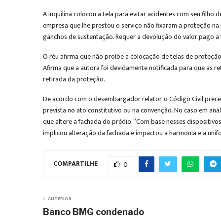
A inquilina colocou a tela para evitar acidentes com seu filho d
empresa que lhe prestou o serviço não fixaram a proteção na p
ganchos de sustentação. Requer a devolução do valor pago a 
O réu afirma que não proíbe a colocação de telas de proteção, 
Afirma que a autora foi devidamente notificada para que as ret
retirada da proteção.
De acordo com o desembargador relator, o Código Civil prece
prevista no ato constitutivo ou na convenção. No caso em aná
que altere a fachada do prédio. “Com base nesses dispositivos
implicou alteração da fachada e impactou a harmonia e a unif
COMPARTILHE
0
ANTERIOR
Banco BMG condenado