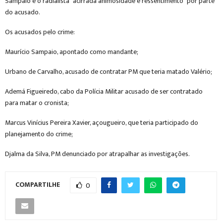
Sampaio e o radialista “acirrada animosidade e ressentimento” por parte
do acusado.
Os acusados pelo crime:
Maurício Sampaio, apontado como mandante;
Urbano de Carvalho, acusado de contratar PM que teria matado Valério;
Ademá Figueiredo, cabo da Polícia Militar acusado de ser contratado
para matar o cronista;
Marcus Vinícius Pereira Xavier, açougueiro, que teria participado do
planejamento do crime;
Djalma da Silva, PM denunciado por atrapalhar as investigações.
COMPARTILHE
0