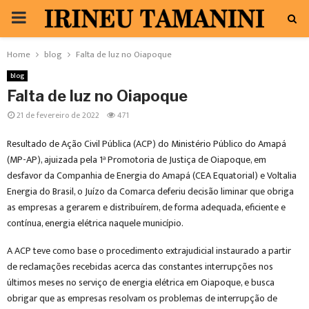
PRIMARY
MENU
Home
blog
Falta de luz no Oiapoque
blog
Falta de luz no Oiapoque
21 de fevereiro de 2022
471
Resultado de Ação Civil Pública (ACP) do Ministério Público do Amapá
(MP-AP), ajuizada pela 1ª Promotoria de Justiça de Oiapoque, em
desfavor da Companhia de Energia do Amapá (CEA Equatorial) e Voltalia
Energia do Brasil, o Juízo da Comarca deferiu decisão liminar que obriga
as empresas a gerarem e distribuírem, de forma adequada, eficiente e
contínua, energia elétrica naquele município.
A ACP teve como base o procedimento extrajudicial instaurado a partir
de reclamações recebidas acerca das constantes interrupções nos
últimos meses no serviço de energia elétrica em Oiapoque, e busca
obrigar que as empresas resolvam os problemas de interrupção de