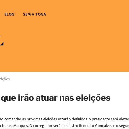
BLOG
SEM A TOGA
eições
que irão atuar nas eleições
ão comandar as próximas eleições estarão definidos: o presidente será Alexan
io Nunes Marques. O corregedor será o ministro Benedito Gonçalves e o segu