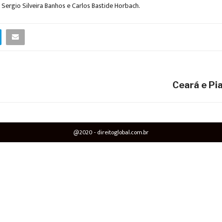
ergio Silveira Banhos e Carlos Bastide Horbach.
Ceará e Pi
@2020 - direitoglobal.com.br