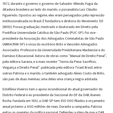
1972, durante o governo o governo de Salvador Allende. Fugia da
ditadura brasileira ao lado do marido, o psicanalista Luiz Cláudio
Figueredo. Opostos ao regime, eles eram perseguidos pela repressão
institucionalizada no Brasil. É fundadora e diretora do Movimento 133
(M133). Possui graduação, mestrado e doutorado em Direito pela
Pontifícia Universidade Católica de São Paulo (PUC-SP). Foi vice-
presidente da Associação dos Advogados Criminalistas de São Paulo
(ABRACRIM-SP) e sócia do escritório Brito e Vanzolini Advogados
Associados. Professora da Universidade Presbiteriana Mackenzie e do
Damásio Educacional. Autora de obras como “Manual de Direito Penal”,
pela editora Saraiva, e a mais recente “Teoria da Pena: Sacrifício,
Vingança e Direito Penal”, publicada pela editora Tirant Brasil, entre
outras.Patricia e o marido, o também advogado Alexis Couto de Brito,
são pais de duas meninas, uma delas uma criança negra adotada.
Estefânia Viveiros tem o apoio incondicional do atual governador do
Distrito Federal e ex-presidente da Seccional do DF da OAB, Ibaneis
Rocha. Fundada em 1932, a OAB-SP tem 350 000 filiados e orçamento
anual próximo a 400 milhões de reais. Durante a campanha, Patricia
evitou as querelas da política nacional. Defendeu a ideia de que a OAB