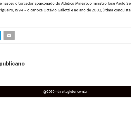
nasceu o torcedor apaixonado do Atlético Mineiro, o ministro José Paulo Sep
ueiro; 1994 – o carioca Octávio Gallotti e no ano de 2002, última conquista
epublicano
@2020 - direitoglobal.com.br