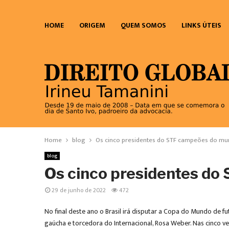
HOME
ORIGEM
QUEM SOMOS
LINKS ÚTEIS
Home
blog
Os cinco presidentes do STF campeões do m
blog
Os cinco presidentes d
29 de junho de 2022
472
No final deste ano o Brasil irá disputar a Copa do Mundo de f
gaúcha e torcedora do Internacional, Rosa Weber. Nas cinco v