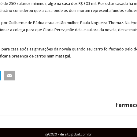
 é de 250 salários mínimos, algo na casa dos R$ 303 mil. Por estar casada há
Judiciário considerou que a casa onde os dois moram representa fundos sufici
s por Guilherme de Pádua e sua então mulher, Paula Nogueira Thomaz. Na ép
ionar a colega para que Gloria Perez, mãe dela e autora da novela, desse ma
o para casa após as gravações da novela quando seu carro foi fechado pelo
rificar a presença de carros num matagal.
Farmace
@2020 - direitoglobal.com.br