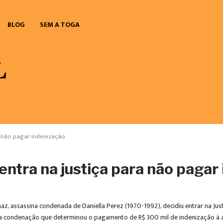
BLOG
SEM A TOGA
a não pagar indenização
ntra na justiça para não pagar
, assassina condenada de Daniella Perez (1970-1992), decidiu entrar na Jus
da condenação que determinou o pagamento de R$ 300 mil de indenização à au