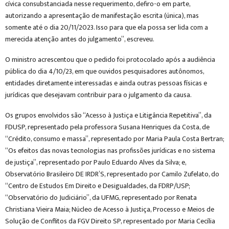
cívica consubstanciada nesse requerimento, defiro-o em parte,
autorizando a apresentação de manifestação escrita (única), mas
somente até o dia 20/11/2023. Isso para que ela possa ser lida com a
merecida atenção antes do julgamento”, escreveu.
O ministro acrescentou que o pedido foi protocolado após a audiência
pública do dia 4/10/23, em que ouvidos pesquisadores autônomos,
entidades diretamente interessadas e ainda outras pessoas físicas e
jurídicas que desejavam contribuir para o julgamento da causa.
Os grupos envolvidos são “Acesso à Justiça e Litigância Repetitiva”, da
FDUSP, representado pela professora Susana Henriques da Costa, de
“Crédito, consumo e massa”, representado por Maria Paula Costa Bertran;
“Os efeitos das novas tecnologias nas profissões jurídicas e no sistema
de justiça”, representado por Paulo Eduardo Alves da Silva; e,
Observatório Brasileiro DE IRDR’S, representado por Camilo Zufelato, do
“Centro de Estudos Em Direito e Desigualdades, da FDRP/USP;
“Observatório do Judiciário”, da UFMG, representado por Renata
Christiana Vieira Maia; Núcleo de Acesso à Justiça, Processo e Meios de
Solução de Conflitos da FGV Direito SP, representado por Maria Cecília