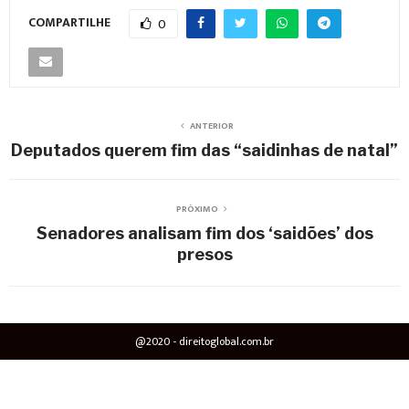
COMPARTILHE
0
ANTERIOR
Deputados querem fim das “saidinhas de natal”
PRÓXIMO
Senadores analisam fim dos ‘saidões’ dos
presos
@2020 - direitoglobal.com.br