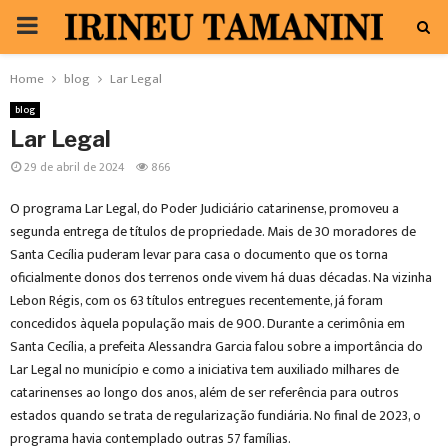
PRIMARY
MENU
Home
blog
Lar Legal
blog
Lar Legal
29 de abril de 2024
866
O programa Lar Legal, do Poder Judiciário catarinense, promoveu a
segunda entrega de títulos de propriedade. Mais de 30 moradores de
Santa Cecília puderam levar para casa o documento que os torna
oficialmente donos dos terrenos onde vivem há duas décadas. Na vizinha
Lebon Régis, com os 63 títulos entregues recentemente, já foram
concedidos àquela população mais de 900. Durante a cerimônia em
Santa Cecília, a prefeita Alessandra Garcia falou sobre a importância do
Lar Legal no município e como a iniciativa tem auxiliado milhares de
catarinenses ao longo dos anos, além de ser referência para outros
estados quando se trata de regularização fundiária. No final de 2023, o
programa havia contemplado outras 57 famílias.