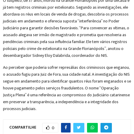
O suspeito, de 37 anos, morou na Grande Florianópolis por uma década e
já tem registros criminais por estelionato. Segundo as investigações, ele
abordava os réus em locais de venda de drogas, descobria os processos
judiciais em andamento e oferecia suposta “interferência” no Poder
Judiciário para garantir decisões favoráveis. “Para convencer as vítimas, o
acusado alegava ser irmão de magistrado e prometia que resolveria as
pendências criminais pela sua influência familiar. Ele tem vários registros
policiais pelo crime de estelionato na Grande Florianópolis”, anotou o
desembargador Sidney Eloy Dalabrida, coordenador do NIS.
Ao perceber que poderia sofrer represálias dos criminosos que enganou,
o acusado fugiu para Juiz de Fora, sua cidade natal. A investigação do NIS
segue em andamento para identificar quantos réus foram enganados e se
houve pagamento pelos serviços fraudulentos. O nome “Operação
Justiça Plena” é uma referência ao compromisso do Judiciário catarinense
em preservar a transparência, a independência e a integridade dos
processos judiciais.
COMPARTILHE
0