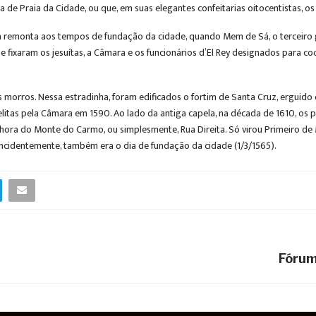
da de Praia da Cidade, ou que, em suas elegantes confeitarias oitocentistas, 
ória remonta aos tempos de fundação da cidade, quando Mem de Sá, o terceiro
 se fixaram os jesuítas, a Câmara e os funcionários d’El Rey designados par
orros. Nessa estradinha, foram edificados o fortim de Santa Cruz, erguido on
litas pela Câmara em 1590. Ao lado da antiga capela, na década de 1610, os 
enhora do Monte do Carmo, ou simplesmente, Rua Direita. Só virou Primeiro de
incidentemente, também era o dia de fundação da cidade (1/3/1565).
Fórum