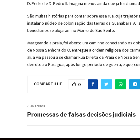
D. Pedro I e D. Pedro II. Imagina menos ainda que já foi chama
São muitas histórias para contar sobre essa rua, cuja trajet
instalar o núcleo de colonização das terras da Guanabara. Ali
beneditinos se alojaram no Morro de São Bento.
Margeando a praia, foi aberto um caminho conectando os dois m
de Nossa Senhora do Ó, entregue à ordem religiosa dos carme
ali, a via passou a se chamar Rua Direita da Praia de Nossa S
derrotou o Paraguai, após longo período de guerra, e que, co
COMPARTILHE
0
ANTERIOR
Promessas de falsas decisões judiciais