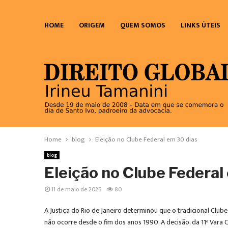
HOME
ORIGEM
QUEM SOMOS
LINKS ÚTEIS
Home
blog
Eleição no Clube Federal em 30 dias
blog
Eleição no Clube Federal
11 de maio de 2026
80
A Justiça do Rio de Janeiro determinou que o tradicional Clube
não ocorre desde o fim dos anos 1990. A decisão, da 11ª Vara