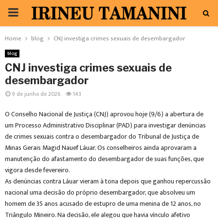
PRIMARY
MENU
Home
blog
CNJ investiga crimes sexuais de desembargador
blog
CNJ investiga crimes sexuais de
desembargador
9 de junho de 2026
143
O Conselho Nacional de Justiça (CNJ) aprovou hoje (9/6) a abertura de
um Processo Administrativo Disciplinar (PAD) para investigar denúncias
de crimes sexuais contra o desembargador do Tribunal de Justiça de
Minas Gerais Magid Nauef Láuar. Os conselheiros ainda aprovaram a
manutenção do afastamento do desembargador de suas funções, que
vigora desde fevereiro.
As denúncias contra Láuar vieram à tona depois que ganhou repercussão
nacional uma decisão do próprio desembargador, que absolveu um
homem de 35 anos acusado de estupro de uma menina de 12 anos, no
Triângulo Mineiro. Na decisão, ele alegou que havia vínculo afetivo