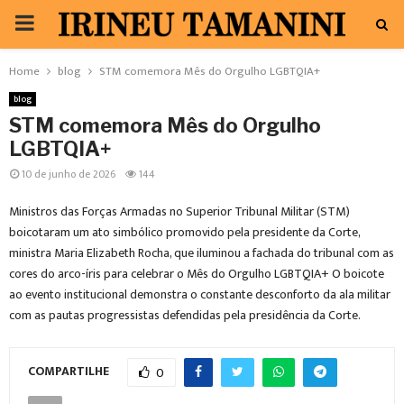
PRIMARY
MENU
Home
blog
STM comemora Mês do Orgulho LGBTQIA+
blog
STM comemora Mês do Orgulho
LGBTQIA+
10 de junho de 2026
144
Ministros das Forças Armadas no Superior Tribunal Militar (STM)
boicotaram um ato simbólico promovido pela presidente da Corte,
ministra Maria Elizabeth Rocha, que iluminou a fachada do tribunal com as
cores do arco-íris para celebrar o Mês do Orgulho LGBTQIA+ O boicote
ao evento institucional demonstra o constante desconforto da ala militar
com as pautas progressistas defendidas pela presidência da Corte.
COMPARTILHE
0